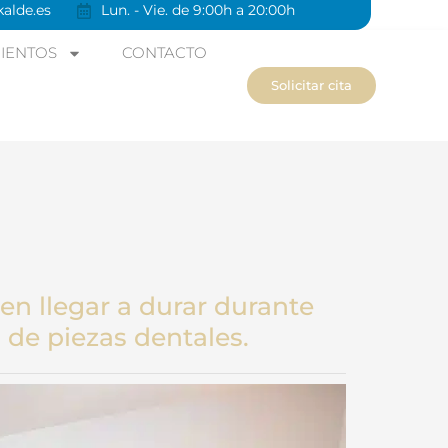
alde.es
Lun. - Vie. de 9:00h a 20:00h
IENTOS
CONTACTO
Solicitar cita
n llegar a durar durante
 de piezas dentales.