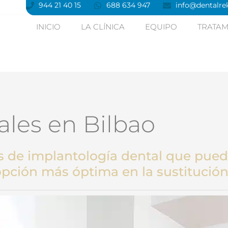
944 21 40 15
688 634 947
info@dentalrek
INICIO
LA CLÍNICA
EQUIPO
TRATAM
ales en Bilbao
 de implantología dental que puede
opción más óptima en la sustitución