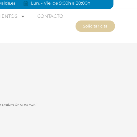
alde.es
Lun. - Vie. de 9:00h a 20:00h
IENTOS
CONTACTO
Solicitar cita
 quitan la sonrisa.¨